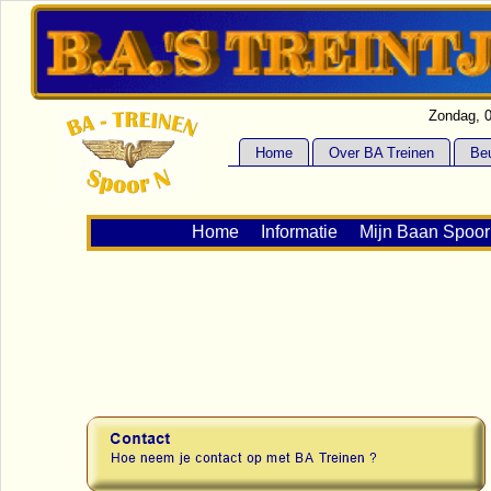
Zondag, 
Home
Over BA Treinen
Be
Home
Informatie
Mijn Baan Spoor