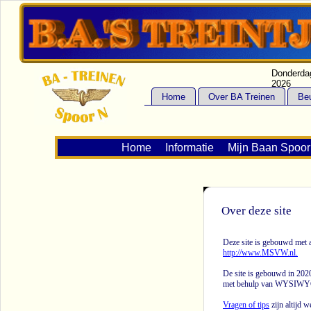
Donderda
2026
Home
Over BA Treinen
Be
Home
Informatie
Mijn Baan Spoor
Over deze site
Deze site is gebouwd met al
http://www.MSVW.nl.
De site is gebouwd in 202
met behulp van WYSIWYG
Vragen of tips
zijn altijd 